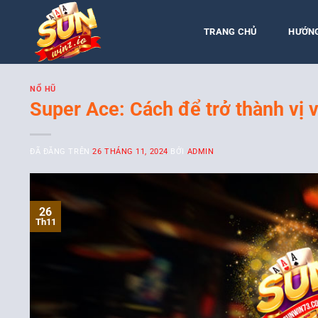
Chuyển
đến
TRANG CHỦ
HƯỚN
nội
dung
NỔ HŨ
Super Ace: Cách để trở thành vị 
ĐÃ ĐĂNG TRÊN
26 THÁNG 11, 2024
BỞI
ADMIN
26
Th11