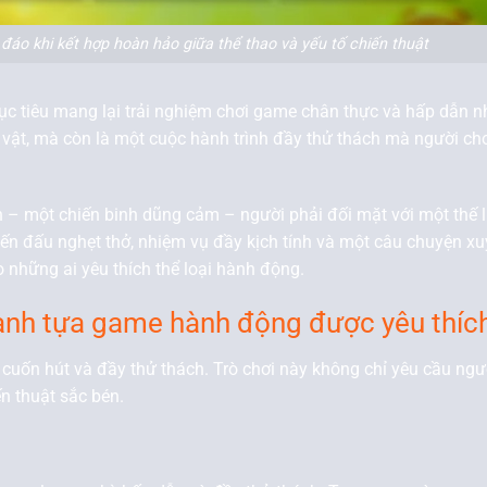
o khi kết hợp hoàn hảo giữa thể thao và yếu tố chiến thuật
c tiêu mang lại trải nghiệm chơi game chân thực và hấp dẫn nh
 vật, mà còn là một cuộc hành trình đầy thử thách mà người chơ
 – một chiến binh dũng cảm – người phải đối mặt với một thế 
ến đấu nghẹt thở, nhiệm vụ đầy kịch tính và một câu chuyện xu
 những ai yêu thích thể loại hành động.
hành tựa game hành động được yêu thíc
cuốn hút và đầy thử thách. Trò chơi này không chỉ yêu cầu ngư
n thuật sắc bén.