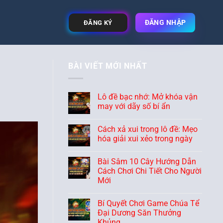
ĐĂNG NHẬP
ĐĂNG KÝ
BÀI VIẾT MỚI NHẤT
Lô đề bạc nhớ: Mở khóa vận
may với dãy số bí ẩn
Cách xả xui trong lô đề: Mẹo
hóa giải xui xẻo trong ngày
Bài Sâm 10 Cây Hướng Dẫn
Cách Chơi Chi Tiết Cho Người
Mới
Bí Quyết Chơi Game Chúa Tể
Đại Dương Săn Thưởng
Khủng