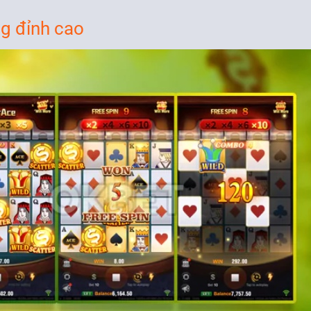
g đỉnh cao