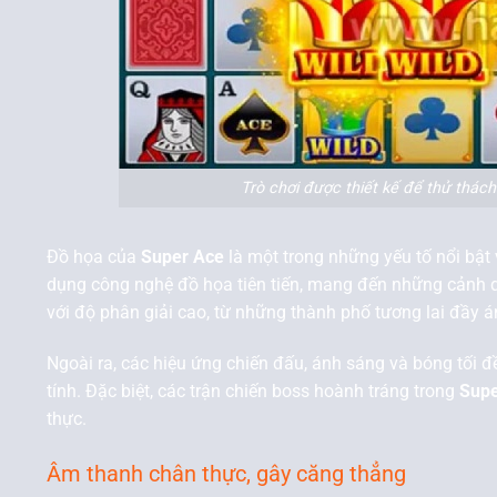
Trò chơi được thiết kế để thử thách
Đồ họa của
Super Ace
là một trong những yếu tố nổi bật
dụng công nghệ đồ họa tiên tiến, mang đến những cảnh q
với độ phân giải cao, từ những thành phố tương lai đầy 
Ngoài ra, các hiệu ứng chiến đấu, ánh sáng và bóng tối 
tính. Đặc biệt, các trận chiến boss hoành tráng trong
Supe
thực.
Âm thanh chân thực, gây căng thẳng