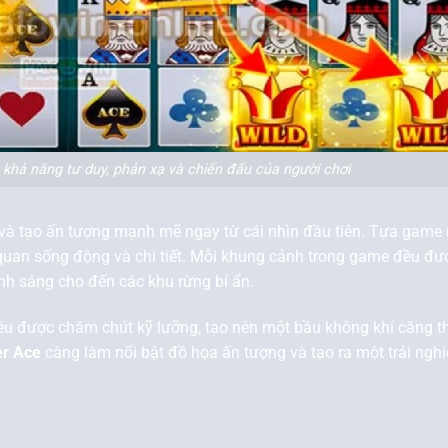
 khả năng tư duy, phản xạ và chiến đấu của người chơi
 và tạo ấn tượng mạnh mẽ ngay từ cái nhìn đầu tiên. Tựa game
uan sống động và chi tiết. Mỗi khung cảnh trong game đều đượ
ánh sáng cho đến các khu rừng bí ẩn.
đều được chăm chút kỹ lưỡng, tạo nên một bầu không khí căng t
r Ace
càng làm nổi bật đồ họa ấn tượng và tạo ra một trải ngh