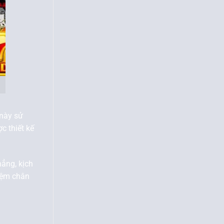
 này sử
c thiết kế
hẳng, kịch
iệm chân