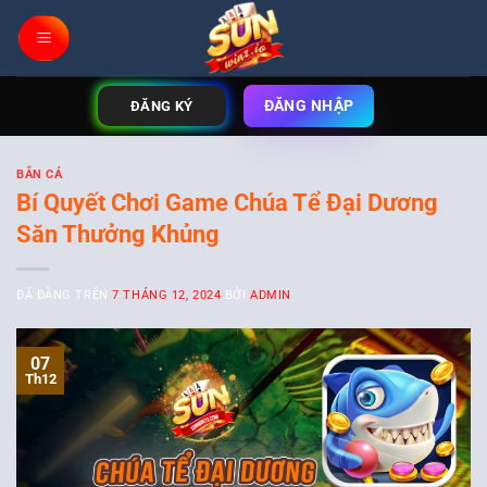
Chuyển
đến
nội
dung
ĐĂNG NHẬP
ĐĂNG KÝ
BẮN CÁ
Bí Quyết Chơi Game Chúa Tể Đại Dương
Săn Thưởng Khủng
ĐÃ ĐĂNG TRÊN
7 THÁNG 12, 2024
BỞI
ADMIN
07
Th12