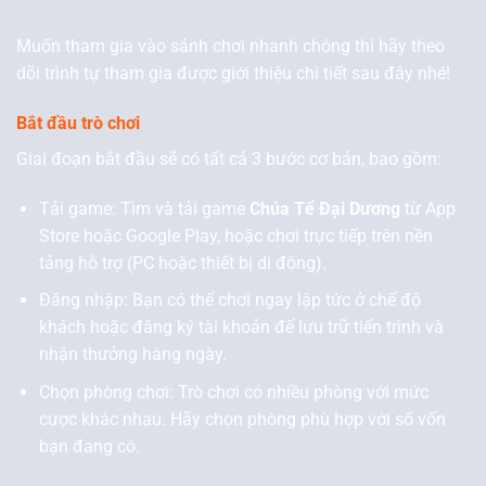
Muốn tham gia vào sảnh chơi nhanh chóng thì hãy theo
dõi trình tự tham gia được giới thiệu chi tiết sau đây nhé!
Bắt đầu trò chơi
Giai đoạn bắt đầu sẽ có tất cả 3 bước cơ bản, bao gồm:
Tải game: Tìm và tải game
Chúa Tể Đại Dương
từ App
Store hoặc Google Play, hoặc chơi trực tiếp trên nền
tảng hỗ trợ (PC hoặc thiết bị di động).
Đăng nhập: Bạn có thể chơi ngay lập tức ở chế độ
khách hoặc đăng ký tài khoản để lưu trữ tiến trình và
nhận thưởng hàng ngày.
Chọn phòng chơi: Trò chơi có nhiều phòng với mức
cược khác nhau. Hãy chọn phòng phù hợp với số vốn
bạn đang có.