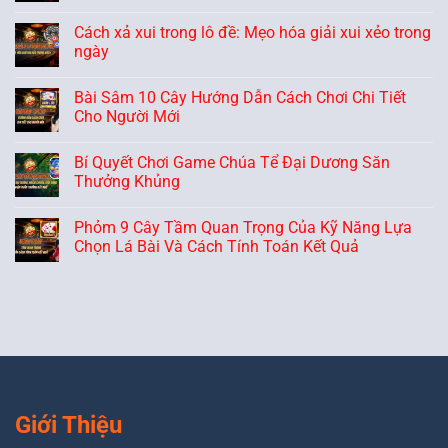
Cách xả xui trong lô đề: Mẹo hóa giải xui xẻo trong
ngày
Bài Sâm 10 Cây Hướng Dẫn Cách Chơi Chi Tiết
Cho Người Mới
Bí Quyết Chơi Game Chúa Tể Đại Dương Săn
Thưởng Khủng
Phỏm 9 Cây Tầm Quan Trọng Của Kỹ Năng Lựa
Chọn Lá Bài Và Cách Tính Toán Kết Quả
Giới Thiệu