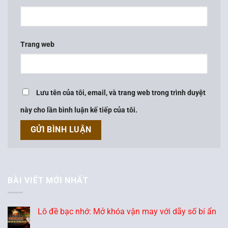
Trang web
Lưu tên của tôi, email, và trang web trong trình duyệt
này cho lần bình luận kế tiếp của tôi.
BÀI VIẾT MỚI NHẤT
Lô đề bạc nhớ: Mở khóa vận may với dãy số bí ẩn