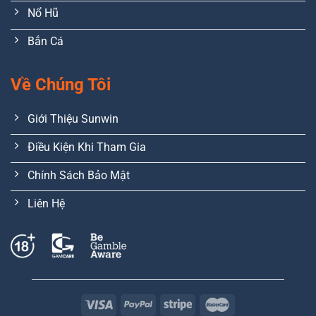
Nổ Hũ
Bắn Cá
Về Chúng Tôi
Giới Thiệu Sunwin
Điều Kiện Khi Tham Gia
Chính Sách Bảo Mật
Liên Hệ