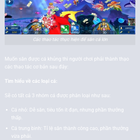
Các thao tác thực hiện để săn cá lớn
Muốn săn được cá khủng thì người chơi phải thành thạo
các thao tác cơ bản sau đây:
Tìm hiểu về các loại cá:
Sẽ có tất cả 3 nhóm cá được phân loại như sau:
Cá nhỏ: Dễ săn, tiêu tốn ít đạn, nhưng phần thưởng
thấp.
Cá trung bình: Tỉ lệ săn thành công cao, phần thưởng
vừa phải.