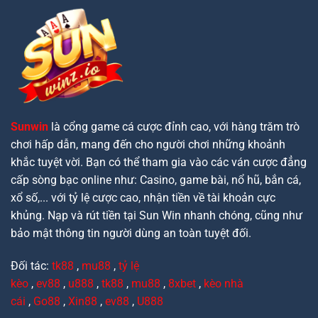
Sunwin
là cổng game cá cược đỉnh cao, với hàng trăm trò
chơi hấp dẫn, mang đến cho người chơi những khoảnh
khắc tuyệt vời. Bạn có thể tham gia vào các ván cược đẳng
cấp sòng bạc online như: Casino, game bài, nổ hũ, bắn cá,
xổ số,... với tỷ lệ cược cao, nhận tiền về tài khoản cực
khủng. Nạp và rút tiền tại Sun Win nhanh chóng, cũng như
bảo mật thông tin người dùng an toàn tuyệt đối.
Đối tác:
tk88
,
mu88
,
tỷ lệ
kèo
,
ev88
,
u888
,
tk88
,
mu88
,
8xbet
,
kèo nhà
cái
,
Go88
,
Xin88
,
ev88
,
U888