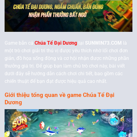
Game bắn cá
Chúa Tể Đại Dương
tại
SUNWIN73.COM
là
một trò chơi giải trí thú vị được yêu thích nhờ lối chơi đơn
giản, đồ họa sống động và cơ hội nhận được những phần
thưởng giá trị. Để giúp bạn làm chủ trò chơi này, bài viết
dưới đây sẽ hướng dẫn cách chơi chi tiết, bao gồm các
chiến thuật để bạn đạt được hiệu quả cao nhất.
Giới thiệu tổng quan về game Chúa Tể Đại
Dương